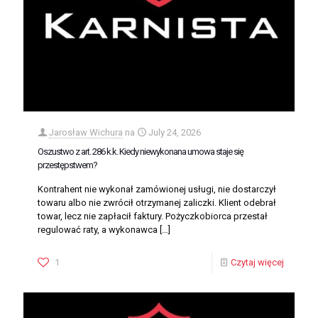
Jarosław Wichura
na
July 24, 2026
Oszustwo z art. 286 k.k. Kiedy niewykonana umowa staje się
przestępstwem?
Kontrahent nie wykonał zamówionej usługi, nie dostarczył
towaru albo nie zwrócił otrzymanej zaliczki. Klient odebrał
towar, lecz nie zapłacił faktury. Pożyczkobiorca przestał
regulować raty, a wykonawca
[…]
1
Czytaj więcej