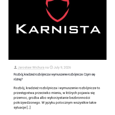
Jarosław Wichura
na
July 9, 2026
Rozbój, kradzież rozbójnicza i wymuszenie rozbójnicze. Czym się
różnią?
Rozbój, kradzież rozbójnicza i wymuszenie rozbójnicze to
przestępstwa przeciwko mieniu, w których pojawia się
przemoc, groźba albo wykorzystanie bezbronności
pokrzywdzonego. W języku potocznym wszystkie takie
sytuacje
[…]