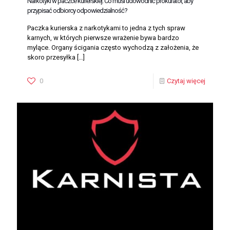
Narkotyki w paczce kurierskiej. Co musi udowodnić prokurator, aby
przypisać odbiorcy odpowiedzialność?
Paczka kurierska z narkotykami to jedna z tych spraw
karnych, w których pierwsze wrażenie bywa bardzo
mylące. Organy ścigania często wychodzą z założenia, że
skoro przesyłka
[…]
0
Czytaj więcej