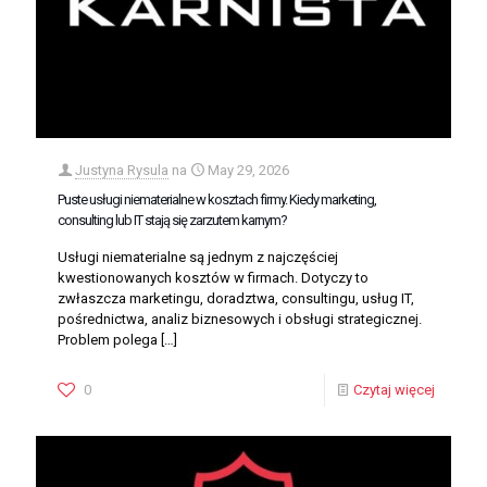
Justyna Rysula
na
May 29, 2026
Puste usługi niematerialne w kosztach firmy. Kiedy marketing,
consulting lub IT stają się zarzutem karnym?
Usługi niematerialne są jednym z najczęściej
kwestionowanych kosztów w firmach. Dotyczy to
zwłaszcza marketingu, doradztwa, consultingu, usług IT,
pośrednictwa, analiz biznesowych i obsługi strategicznej.
Problem polega
[…]
0
Czytaj więcej