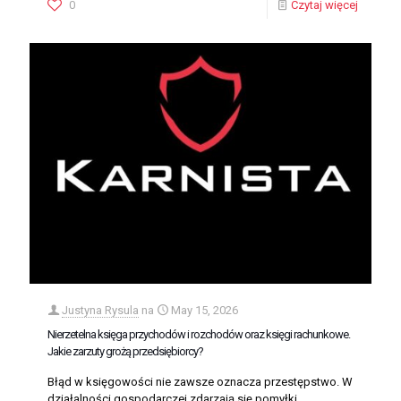
0
Czytaj więcej
Justyna Rysula
na
May 15, 2026
Nierzetelna księga przychodów i rozchodów oraz księgi rachunkowe.
Jakie zarzuty grożą przedsiębiorcy?
Błąd w księgowości nie zawsze oznacza przestępstwo. W
działalności gospodarczej zdarzają się pomyłki,