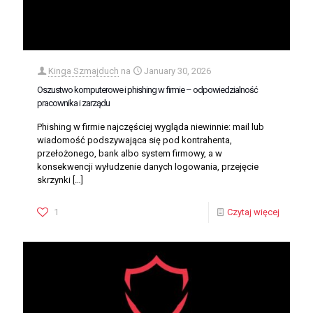
Kinga Szmajduch
na
January 30, 2026
Oszustwo komputerowe i phishing w firmie – odpowiedzialność
pracownika i zarządu
Phishing w firmie najczęściej wygląda niewinnie: mail lub
wiadomość podszywająca się pod kontrahenta,
przełożonego, bank albo system firmowy, a w
konsekwencji wyłudzenie danych logowania, przejęcie
skrzynki
[…]
1
Czytaj więcej