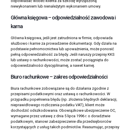
odpowiadać wobec klienta za szkodę wyrządzoną
niewykonaniem lub nienależytym wykonaniem umowy.
Główna księgowa – odpowiedzialność zawodowa i
karna
Główna księgowa, jeśli jest zatrudniona w firmie, odpowiada
służbowo i karnie za prowadzenie dokumentacji. Gdy działa na
podstawie pełnomocnictwa lub upoważnienia, może ponosić
pełną odpowiedzialność za błędy. Jeśli naruszy przepisy KKS
lub ustawy o rachunkowości, może zostać pociągnięta do
odpowiedzialności dyscyplinarnej, a nawet karnej.
Biuro rachunkowe – zakres odpowiedzialności
Biura rachunkowe zobowiązane są do działania zgodnie z
przepisami podatkowymi oraz ustawą o rachunkowości. W
przypadku popełnienia błędu (np. złożenia błędnych deklaracji,
nieprawidłowego rozliczenia podatku VAT), klient może
dochodzić odszkodowania. Obowiązkowe ubezpieczenie OC,
wymagane przez ustawę z dnia 5 lipca 1996 r. o doradztwie
podatkowym, stanowi zabezpieczenie dla przedsiębiorców
korzystających z usług takich podmiotów. Reasumując, przepisy