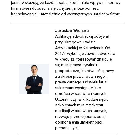
jasno wskazują, że każda osoba, która miała wpływ na sprawy
finansowe i dopuściła się uchybień, może ponieść
konsekwencje – niezależnie od wewnętrznych ustaleń w firmie.
Jarosław Wichura
Aplikację adwokacką odbywał
przy Okręgowej Radzie
Adwokackiej w Katowicach. Od
2017 r. wykonuje zawód adwokata.
W kręgu zainteresowań znajduje
się m.in. prawo cywilne i
gospodarcze, jak również sprawy
z zakresu prawa rodzinnego i
prawa karnego. Od wielu lat z
sukcesami występuje jako
obrońca w sprawach karnych.
Uczestniczył w kilkudziesięciu
szkoleniach m.in. z zakresu
mediacji w sprawach karnych,
rozwoju przedsiębiorczości,
doskonalenia umiejętności
personalnych.