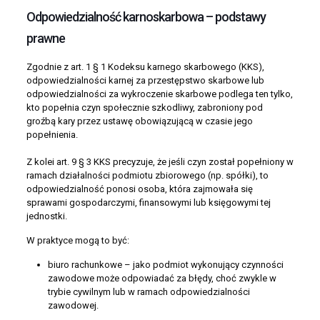
Odpowiedzialność karnoskarbowa – podstawy
prawne
Zgodnie z art. 1 § 1 Kodeksu karnego skarbowego (KKS),
odpowiedzialności karnej za przestępstwo skarbowe lub
odpowiedzialności za wykroczenie skarbowe podlega ten tylko,
kto popełnia czyn społecznie szkodliwy, zabroniony pod
groźbą kary przez ustawę obowiązującą w czasie jego
popełnienia.
Z kolei art. 9 § 3 KKS precyzuje, że jeśli czyn został popełniony w
ramach działalności podmiotu zbiorowego (np. spółki), to
odpowiedzialność ponosi osoba, która zajmowała się
sprawami gospodarczymi, finansowymi lub księgowymi tej
jednostki.
W praktyce mogą to być:
biuro rachunkowe – jako podmiot wykonujący czynności
zawodowe może odpowiadać za błędy, choć zwykle w
trybie cywilnym lub w ramach odpowiedzialności
zawodowej.