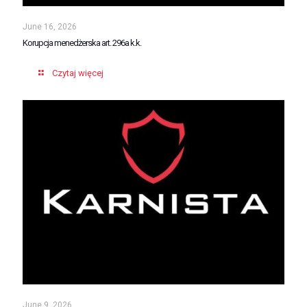
June 16, 2026
Korupcja menedżerska art. 296a k.k.
Czytaj więcej
June 9, 2026