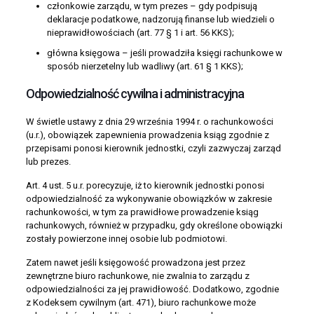
członkowie zarządu, w tym prezes – gdy podpisują
deklaracje podatkowe, nadzorują finanse lub wiedzieli o
nieprawidłowościach (art. 77 § 1 i art. 56 KKS);
główna księgowa – jeśli prowadziła księgi rachunkowe w
sposób nierzetelny lub wadliwy (art. 61 § 1 KKS);
Odpowiedzialność cywilna i administracyjna
W świetle ustawy z dnia 29 września 1994 r. o rachunkowości
(u.r.), obowiązek zapewnienia prowadzenia ksiąg zgodnie z
przepisami ponosi kierownik jednostki, czyli zazwyczaj zarząd
lub prezes.
Art. 4 ust. 5 u.r. porecyzuje, iż to kierownik jednostki ponosi
odpowiedzialność za wykonywanie obowiązków w zakresie
rachunkowości, w tym za prawidłowe prowadzenie ksiąg
rachunkowych, również w przypadku, gdy określone obowiązki
zostały powierzone innej osobie lub podmiotowi.
Zatem nawet jeśli księgowość prowadzona jest przez
zewnętrzne biuro rachunkowe, nie zwalnia to zarządu z
odpowiedzialności za jej prawidłowość. Dodatkowo, zgodnie
z Kodeksem cywilnym (art. 471), biuro rachunkowe może