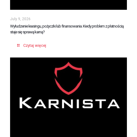
July 9, 2026
Wyłudzenie leasingu, pożyczki lub finansowania. Kiedy problem z płatnością
staje się sprawą karną?
Czytaj więcej