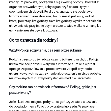
rzeczy. Po pierwsze, porządkuje się kwestię obrony i kontakt z
organem prowadzącym, żeby ograniczyć chaos i ryzyko
spontanicznych decyzji. Po drugie, analizuje się podstawę
tymczasowego aresztowania, bo to areszt jest osią, wokół
której powstaje list gończy. Sam list gończy wynika z przesłanki
ukrywania się przy istniejącym areszcie, więc walka o zmianę lub
uchylenie aresztu bywa kluczowa.
Co to oznacza dla rodziny?
Wizyty Policji, rozpytania, czasem przeszukanie
Rodzina często doświadcza czynności terenowych, bo Policja
ustala miejsce pobytu i weryfikuje informacje. Policja wprost
opisuje, że poszukiwania procesowe to zespół czynności
ukierunkowanych na zatrzymanie albo ustalenie miejsca pobytu,
realizowanych m.in. z wykorzystaniem mediów i internetu.
Czy rodzina ma obowiązek informować Policję, gdzie jest
poszukiwany?
Jeżeli ktoś zna miejsce pobytu, list gończy zawiera wezwanie
do powiadomienia Policji, prokuratora lub sądu. W praktyce