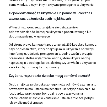
jednak każdy przypadek ma znaczenie, bo czym innym jest
sama wiedza, a czym innym aktywne pomaganie w ukrywaniu.
Odpowiedzialność za ukrywanie lub pomoc w ucieczce i
ważne zastrzeżenie dla osób najbliższych
W treści listu gończego znajduje się ostrzeżenie o
odpowiedzialności karnej za ukrywanie poszukiwanego lub
dopomaganie mu w ucieczce.
Od strony prawa karnego trzeba znać art. 239 kodeksu karnego,
czyli poplecznictwo, który obejmuje m.in. ukrywanie sprawcy i
inne formy utrudniania postępowania. Jednocześnie przepis
przewiduje istotne wyłączenie, osoba, która ukrywa osobę
najbliższą, nie podlega karze, ale dotyczy to właśnie ukrywania,
a nie każdej możliwej formy pomocy.
Czy żona, mąż, rodzic, dziecko mogą odmówić zeznań?
Osoba najbliższa dla oskarżonego może odmówić zeznań, a to
prawo trwa mimo ustania małżeństwa lub przysposobienia. To
jest bardzo praktyczne, bo rodzina bywa wzywana na
przesłuchanie właśnie w kontekście ustalania miejsca pobytu
lub okoliczności sprawy.