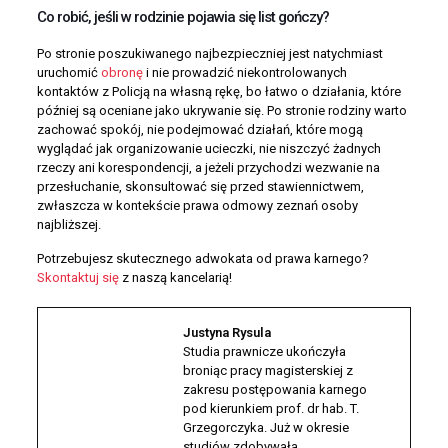
Co robić, jeśli w rodzinie pojawia się list gończy?
Po stronie poszukiwanego najbezpieczniej jest natychmiast
uruchomić
obronę
i nie prowadzić niekontrolowanych
kontaktów z Policją na własną rękę, bo łatwo o działania, które
później są oceniane jako ukrywanie się. Po stronie rodziny warto
zachować spokój, nie podejmować działań, które mogą
wyglądać jak organizowanie ucieczki, nie niszczyć żadnych
rzeczy ani korespondencji, a jeżeli przychodzi wezwanie na
przesłuchanie, skonsultować się przed stawiennictwem,
zwłaszcza w kontekście prawa odmowy zeznań osoby
najbliższej.
Potrzebujesz skutecznego adwokata od prawa karnego?
Skontaktuj się
z naszą kancelarią!
Justyna Rysula
Studia prawnicze ukończyła
broniąc pracy magisterskiej z
zakresu postępowania karnego
pod kierunkiem prof. dr hab. T.
Grzegorczyka. Już w okresie
studiów zdobywała