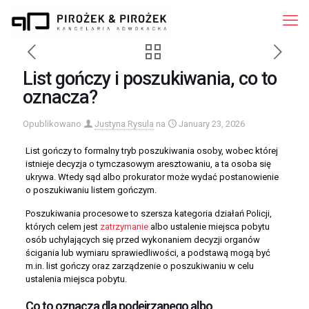
List gończy i poszukiwania, co to
oznacza?
Opublikowano
Justyna Rysula
na
January 23, 2026
List gończy to formalny tryb poszukiwania osoby, wobec której
istnieje decyzja o tymczasowym aresztowaniu, a ta osoba się
ukrywa. Wtedy sąd albo prokurator może wydać postanowienie
o poszukiwaniu listem gończym.
Poszukiwania procesowe to szersza kategoria działań Policji,
których celem jest
zatrzymanie
albo ustalenie miejsca pobytu
osób uchylających się przed wykonaniem decyzji organów
ścigania lub wymiaru sprawiedliwości, a podstawą mogą być
m.in. list gończy oraz zarządzenie o poszukiwaniu w celu
ustalenia miejsca pobytu.
Co to oznacza dla podejrzanego albo