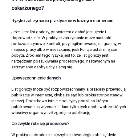
oskarżonego?
Ryzyko zatrzymania praktycznie w każdym momencie
Jeżeli jest list gończy, priorytetem działań jest ujęcie i
doprowadzenie. W praktyce zatrzymanie może nastąpić
podczas rutynowej kontroli, przy legitymowaniu, na granicy, w
miejscu pracy albo w mieszkaniu, jeśli Policja ustali miejsce
pobytu. Źródłem tego ryzyka jest to, że list gończy jest
narzędziem poszukiwania procesowego, nastawionym na
zatrzymanie osoby uchylającej się.
Upowszechnienie danych
List gończy może być rozpowszechniany, a przepisy przewidują
publikację w internecie, chyba że sąd lub prokurator postanowi
inaczej. Dodatkowo istnieje policyjny portal, na którym
publikowane są wizerunki i dane tylko tych osób, wobec których
właściwy organ wyraził zgodę na publikację.
Co zwykle robi się procesowo?
W praktyce obrończej najczęściej równolegle robi się dwie