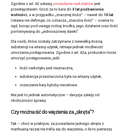
Zgodnie z art. 62 ustawy,
posiadanie narkotyków
jest
przestępstwem. Grozi za to kara do
3 lat pozbawienia
wolności
, a w przypadku „znacznej ilości” – nawet do
10 lat
.
Ustawa nie definiuje, co oznacza „znaczna ilość” – ocenia to
sąd, biorąc pod uwagę rodzaj środka, jego działanie oraz ilość
porównywaną do „jednorazowej dawki”.
Dla osób, które zostały zatrzymane z niewielką ilością
substancji na własny użytek, istnieje jednak możliwość
umorzenia postępowania. Zgodnie z art. 62a, prokurator może
umorzyć postępowanie, jeśli:
ilość narkotyku jest nieznaczna,
substancja przeznaczona była na własny użytek,
orzeczenie kary byłoby niecelowe.
Nie jest to jednak automatyczne – decyzja zależy od
okoliczności sprawy.
Czy można iść do więzienia za „skręta”?
Tak – choć w praktyce, za posiadanie jednego skręta z
marihuaną raczej nie trafia się do więzienia, o ile to pierwszy