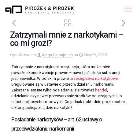
Zatrzymali mnie z narkotykami –
co mi grozi?
Opublikowano
Kinga Szmajduch
na
May 23, 2025
Zatrzymanie z narkotykami to sytuacja, która może mieć
poważne konsekwencje prawne – nawet jeśli ilość substancji
jest niewielka. W polskim prawie
przestępstwa narkotykowe
uregulowane są w ustawie o przeciwdziałaniu narkomanii.
Zakazane jest nie tylko posiadanie, ale również
handel
,
udzielanie czy nawet przetwarzanie środków odurzających lub
substancji psychotropowych. Co jednak dokładnie grozi osobie,
u której policja znajdzie narkotyki?
Posiadanie narkotyków – art. 62 ustawy o
przeciwdziałaniu narkomanii