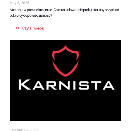
May 8, 2026
Narkotyki w paczce kurierskiej. Co musi udowodnić prokurator, aby przypisać
odbiorcy odpowiedzialność?
Czytaj więcej
January 16, 2026